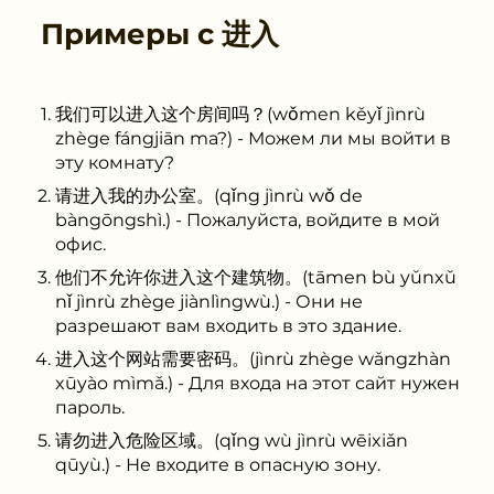
Примеры с
进入
我们可以进入这个房间吗？(wǒmen kěyǐ jìnrù
zhège fángjiān ma?) - Можем ли мы войти в
эту комнату?
请进入我的办公室。(qǐng jìnrù wǒ de
bàngōngshì.) - Пожалуйста, войдите в мой
офис.
他们不允许你进入这个建筑物。(tāmen bù yǔnxǔ
nǐ jìnrù zhège jiànlìngwù.) - Они не
разрешают вам входить в это здание.
进入这个网站需要密码。(jìnrù zhège wǎngzhàn
xūyào mìmǎ.) - Для входа на этот сайт нужен
пароль.
请勿进入危险区域。(qǐng wù jìnrù wēixiǎn
qūyù.) - Не входите в опасную зону.