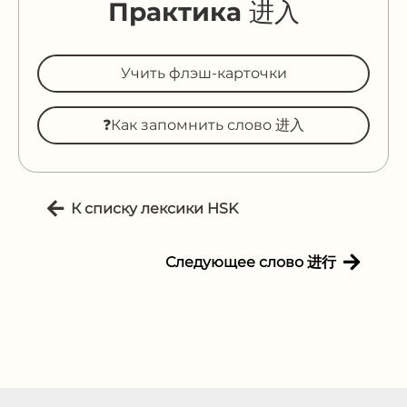
Практика 进入
Учить флэш-карточки
❓Как запомнить слово 进入
К списку лексики HSK
Следующее слово 进行