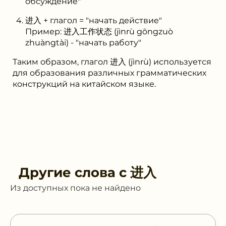
обсуждение"
进入 + глагол = "начать действие"
Пример: 进入工作状态 (jìnrù gōngzuò
zhuàngtài) - "начать работу"
Таким образом, глагол 进入 (jìnrù) используется
для образования различных грамматических
конструкций на китайском языке.
Другие слова с
进入
Из доступных пока не найдено