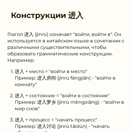
Конструкции
进入
Глагол 进入 (jìnrù) означает "войти, войти в". Он
используется в китайском языке в сочетании с
различными существительными, чтобы
образовать грамматические конструкции.
Например:
进入 + место = "войти в место"
Пример: 进入房间 (jìnrù fángjiān) - "войти в
комнату"
进入 + состояние = "войти в состояние"
Пример: 进入梦乡 (jìnrù mèngxiāng) - "войти в
мир снов"
进入 + процесс = "начать процесс"
Пример: 进入讨论 (jìnrù tǎolùn) - "начать