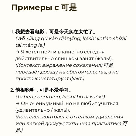
Примеры с
可是
我想去看电影，可是今天实在太忙了。
(Wǒ xiǎng qù kàn diànyǐng, kěshì jīntiān shízài
tài máng le.)
→ Я хотел пойти в кино, но сегодня
действительно слишком занят (жаль!).
(Контекст: выражение сожаления; 可是
передаёт досаду на обстоятельства, а не
просто констатирует факт.)
他很聪明，可是不爱学习。
(Tā hěn cōngmíng, kěshì bú ài xuéxí.)
→ Он очень умный, но не любит учиться
(удивительно / жаль!).
(Контекст: контраст с оттенком удивления
или лёгкой досады; типичная прагматика 可
是.)