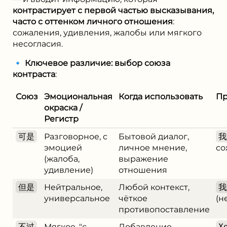
контрастирует с первой частью высказывания,
часто с оттенком личного отношения
:
сожаления, удивления, жалобы или мягкого
несогласия.
🔹
Ключевое различие: выбор союза
контраста
:
Союз
Эмоциональная
Когда использовать
П
окраска /
Регистр
可是
Разговорное, с
Бытовой диалог,
我
эмоцией
личное мнение,
со
(жалоба,
выражение
удивление)
отношения
但是
Нейтральное,
Любой контекст,
我
универсальное
чёткое
(н
противопоставление
不过
Мягкое, "с
Добавление
Х