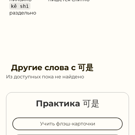
kě shì
раздельно
Другие слова с
可是
Из доступных пока не найдено
Практика 可是
Учить флэш-карточки