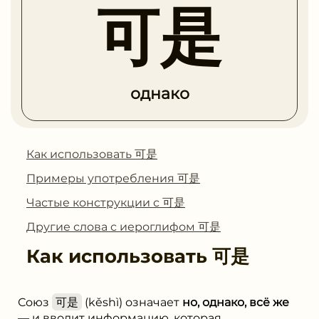
可是
однако
Как использовать 可是
Примеры употребления 可是
Частые конструкции с 可是
Другие слова с иероглифом 可是
Как использовать
可是
Союз
可是
(kěshì) означает
но, однако, всё же
— и вводит информацию, которая