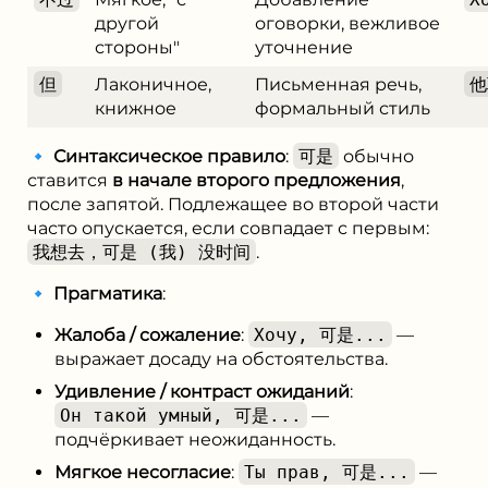
другой
оговорки, вежливое
стороны"
уточнение
但
Лаконичное,
Письменная речь,
他
книжное
формальный стиль
🔹
Синтаксическое правило
:
可是
обычно
ставится
в начале второго предложения
,
после запятой. Подлежащее во второй части
часто опускается, если совпадает с первым:
我想去，可是 (我) 没时间
.
🔹
Прагматика
:
Жалоба / сожаление
:
Хочу, 可是...
—
выражает досаду на обстоятельства.
Удивление / контраст ожиданий
:
Он такой умный, 可是...
—
подчёркивает неожиданность.
Мягкое несогласие
:
Ты прав, 可是...
—