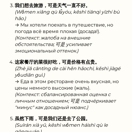
我们想去旅游，可是天气一直不好。
(Wǒmen xiǎng qù lǚyóu, kěshì tiānqì yīzhí bù
hǎo.)
→ Мы хотели поехать в путешествие, но
погода всё время плохая (досада!).
(Контекст: жалоба на внешние
обстоятельства; 可是 усиливает
эмоциональный оттенок.)
这家餐厅的菜很好吃，可是价格有点贵。
(Zhè jiā cāntīng de cài hěn hǎochī, kěshì jiàgé
yǒudiǎn guì.)
→ Еда в этом ресторане очень вкусная, но
цены немного высокие (жаль).
(Контекст: сбалансированная оценка с
личным отношением; 可是 подчёркивает
"минус" как досадный нюанс.)
虽然下雨，可是我们还是去了公园。
(Suīrán xià yǔ, kěshì wǒmen háishì qù le
gōngyuán.)