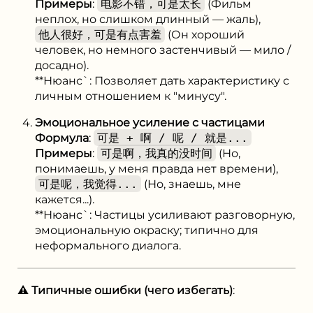
Примеры
:
电影不错，可是太长
(Фильм
неплох, но слишком длинный — жаль),
他人很好，可是有点害羞
(Он хороший
человек, но немного застенчивый — мило /
досадно).
**Нюанс`: Позволяет дать характеристику с
личным отношением к "минусу".
Эмоциональное усиление с частицами
Формула
:
可是 + 啊 / 呢 / 就是...
Примеры
:
可是啊，我真的没时间
(Но,
понимаешь, у меня правда нет времени),
可是呢，我觉得...
(Но, знаешь, мне
кажется...).
**Нюанс`: Частицы усиливают разговорную,
эмоциональную окраску; типично для
неформального диалога.
⚠️ Типичные ошибки (чего избегать)
: