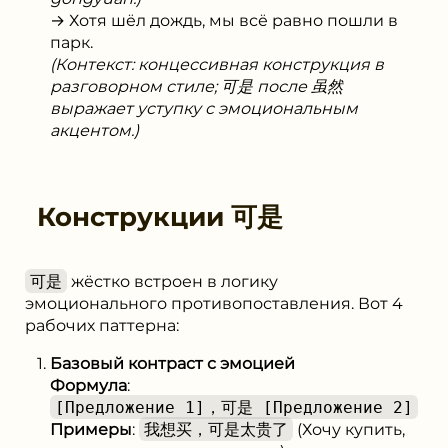
→ Хотя шёл дождь, мы всё равно пошли в
парк.
(Контекст: концессивная конструкция в
разговорном стиле; 可是 после 虽然
выражает уступку с эмоциональным
акцентом.)
Конструкции
可是
可是
жёстко встроен в логику
эмоционального противопоставления. Вот 4
рабочих паттерна:
Базовый контраст с эмоцией
Формула
:
[Предложение 1]，可是 [Предложение 2]
Примеры
:
我想买，可是太贵了
(Хочу купить,