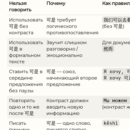
Нельзя
Почему
Как прави
говорить
Использовать
可是 требует
我们可以去
可是 без
логического
(без 可是)
контраста
противопоставления
Использовать
Звучит слишком
Для докуме
可是 в
разговорно /
然而
формальном
эмоционально
тексте
Ставить 可是 в
可是 — союз,
Я хочу, 
середине
начинающий второе
Я хочу 可
предложения
предложение
без паузы
Повторять
Контраст должен
Мы можем 
одно и то же
вводить новую
(контраст 
после 可是
информацию
Писать
可是 — одно слово,
kěshì
пиньинь
пишется слитно