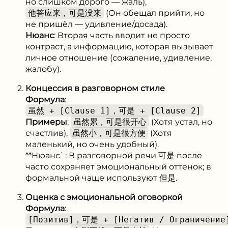
но слишком дорого — жаль),
他答应来，可是没来
(Он обещал прийти, но
не пришёл — удивление/досада).
Нюанс
: Вторая часть вводит не просто
контраст, а информацию, которая вызывает
личное отношение (сожаление, удивление,
жалобу).
Концессия в разговорном стиле
Формула
:
虽然 + [Clause 1]，可是 + [Clause 2]
Примеры
:
虽然累，可是很开心
(Хотя устал, но
счастлив),
虽然小，可是很方便
(Хотя
маленький, но очень удобный).
**Нюанс`: В разговорной речи 可是 после
часто сохраняет эмоциональный оттенок; в
формальной чаще используют 但是.
Оценка с эмоциональной оговоркой
Формула
:
[Позитив]，可是 + [Негатив / Ограничение