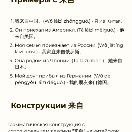
我来自中国。(Wǒ láizì zhōngguó.) - Я из Китая.
Он приехал из Америки. (Tā láizì měiguó.) - 他
来自美国。
Моя семья приезжает из России. (Wǒ jiātíng
láizì luósī.) - 我家庭来自俄罗斯。
Она родом из Японии. (Tā láizì rìběn.) - 她来自
日本。
Мой друг прибыл из Германии. (Wǒ de
péngyǒu láizì déguó.) - 我的朋友来自德国。
Конструкции
来自
Грамматическая конструкция с
использованием лексики "来自" на китайском