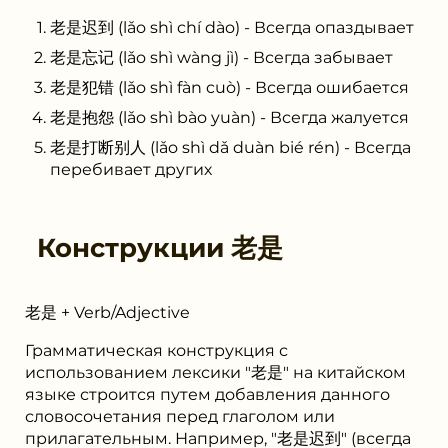
老是迟到 (lǎo shì chí dào) - Всегда опаздывает
老是忘记 (lǎo shì wàng jì) - Всегда забывает
老是犯错 (lǎo shì fàn cuò) - Всегда ошибается
老是抱怨 (lǎo shì bào yuàn) - Всегда жалуется
老是打断别人 (lǎo shì dǎ duàn bié rén) - Всегда
перебивает других
Конструкции
老是
老是 + Verb/Adjective
Грамматическая конструкция с
использованием лексики "老是" на китайском
языке строится путем добавления данного
словосочетания перед глаголом или
прилагательным. Например, "老是迟到" (всегда