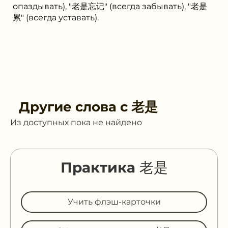
опаздывать), "老是忘记" (всегда забывать), "老是
累" (всегда уставать).
Другие слова с
老是
Из доступных пока не найдено
Практика 老是
Учить флэш-карточки