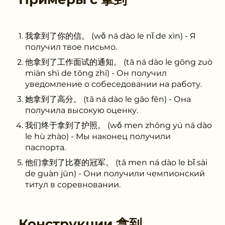
我拿到了你的信。 (wǒ ná dào le nǐ de xìn) - Я
получил твое письмо.
他拿到了工作面试的通知。 (tā ná dào le gōng zuò
miàn shì de tōng zhī) - Он получил
уведомление о собеседовании на работу.
她拿到了高分。 (tā ná dào le gāo fēn) - Она
получила высокую оценку.
我们终于拿到了护照。 (wǒ men zhōng yú ná dào
le hù zhào) - Мы наконец получили
паспорта.
他们拿到了比赛的冠军。 (tā men ná dào le bǐ sài
de guàn jūn) - Они получили чемпионский
титул в соревновании.
Конструкции
拿到