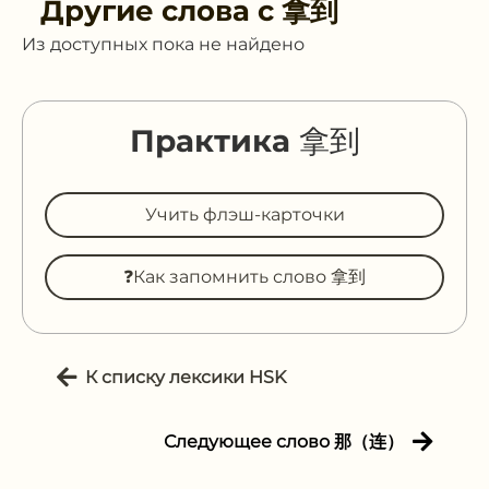
Другие слова с
拿到
Из доступных пока не найдено
Практика 拿到
Учить флэш-карточки
❓Как запомнить слово 拿到
К списку лексики HSK
Следующее слово 那（连）