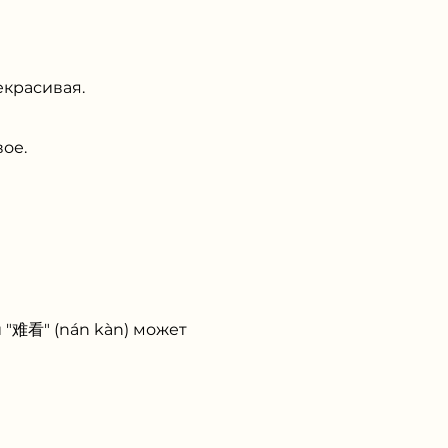
екрасивая.
ое.
 "难看" (nán kàn) может