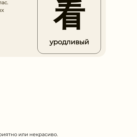
看
ых
уродливый
риятно или некрасиво.
етов интерьера и т.д. В