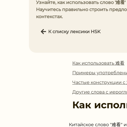
Научитесь правильно строить предл
контекстах.
К списку лексики HSK
Как использовать 难看
Примеры употреблен
Частые конструкции 
Другие слова с иеро
Как испол
Китайское слово "难看" и
Оно может использовать