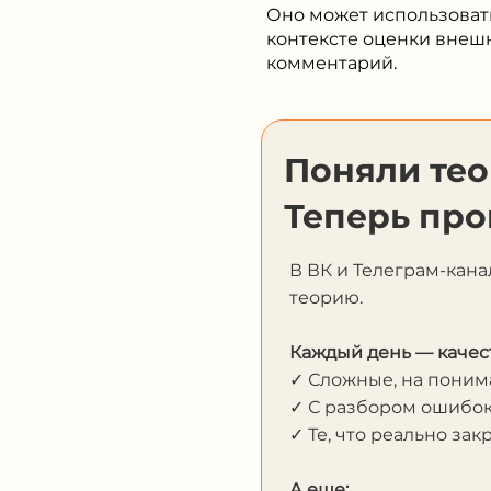
контексте оценки внешн
комментарий.
Поняли те
Теперь про
В ВК и Телеграм-кана
теорию.
Каждый день — качес
✓ Сложные, на пони
✓ С разбором ошибо
✓ Те, что реально за
А еще:
— PDF-материалы дл