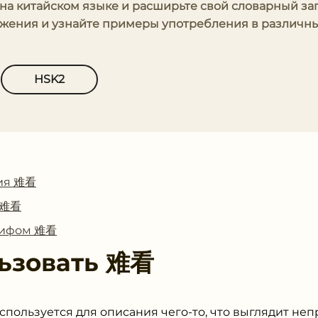
ожения и узнайте примеры употребления в различн
HSK2
ия 难看
с 难看
глифом 难看
ьзовать
难看
спользуется для описания чего-то, что выглядит неп
ся для описания внешности человека, одежды, предм