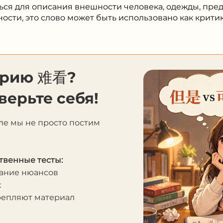
ости, это слово может быть использовано как крит
орию 难看?
верьте себя!
ле мы не просто постим
твенные тесты:
мание нюансов
к
крепляют материал
я скачивания