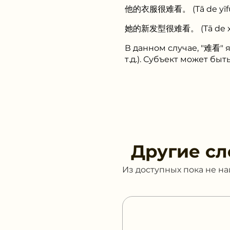
她的新发型很难看。 (Tā de xīn f
В данном случае, "难看" 
т.д.). Субъект может б
Другие сл
Из доступных пока не н