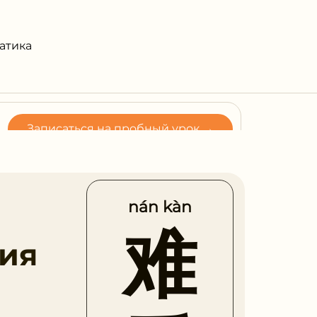
атика
nán kàn
难
ия
ас.