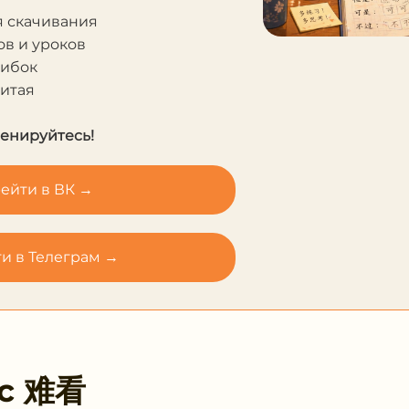
в и уроков
шибок
Китая
ренируйтесь!
ейти в ВК →
и в Телеграм →
 с
难看