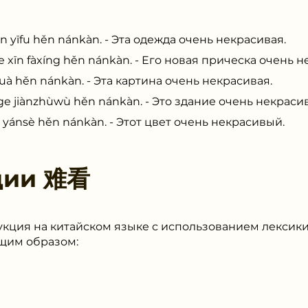
fu hěn nánkàn. - Эта одежда очень некрасивая.
fàxíng hěn nánkàn. - Его новая прическа очень н
ěn nánkàn. - Эта картина очень некрасивая.
nzhùwù hěn nánkàn. - Это здание очень некрасив
è hěn nánkàn. - Этот цвет очень некрасивый.
ции
难看
кция на китайском языке с использованием лексики
щим образом:
ěn nán kàn.) - Его одежда очень некрасивая.