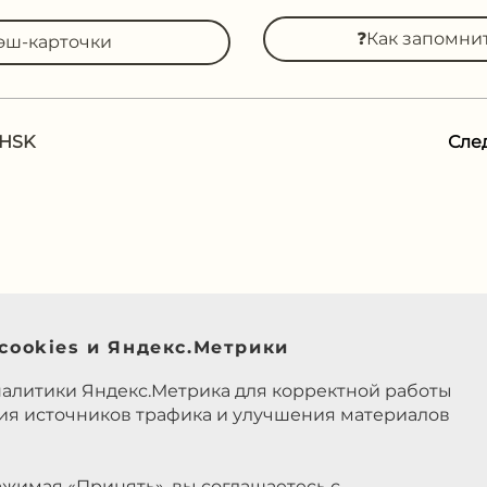
❓Как запомни
эш-карточки
 HSK
Сле
cookies и Яндекс.Метрики
налитики Яндекс.Метрика для корректной работы
ния источников трафика и улучшения материалов
жимая «Принять», вы соглашаетесь с
ики в соответствии с
Политикой в отношении