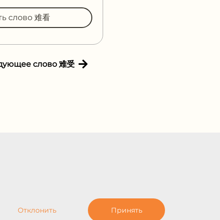
ть слово 难看
дующее слово 难受
Отклонить
Принять