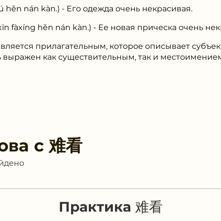
àxíng hěn nán kàn.) - Ее новая прическа очень нек
является прилагательным, которое описывает субъект
ыть выражен как существительным, так и местоимение
ова с
难看
айдено
Практика 难看