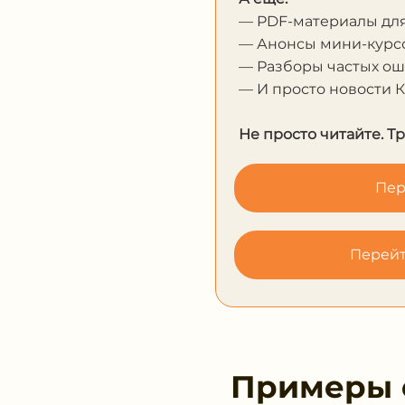
— Анонсы мини-курсо
— Разборы частых о
— И просто новости 
Не просто читайте. Т
Пер
Перейт
Примеры