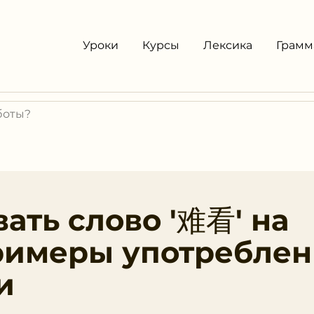
Уроки
Курсы
Лексика
Грамм
ать слово '难看' на
римеры употреблен
и
' на китайском языке и расширьте свой словарный зап