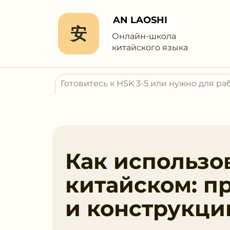
AN LAOSHI
安
Онлайн-школа
китайского языка
Как использов
китайском: п
и конструкци
Узнайте, как использовать слово '难看