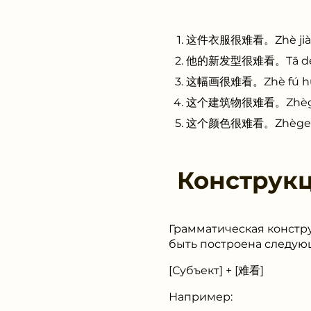
这件衣服很难看。Zhè jiàn yī
他的新发型很难看。Tā de xīn 
这幅画很难看。Zhè fú huà h
这个建筑物很难看。Zhège jià
这个颜色很难看。Zhège yáns
Конструк
Грамматическая констру
быть построена следую
[Субъект] + [难看]
Например:
他的衣服很难看。 (Tā de yīfú h