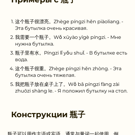
这个瓶子很漂亮。Zhège píngzi hěn piàoliang. -
Эта бутылка очень красивая.
我需要一个瓶子。Wǒ xūyào yīgè píngzi. - Мне
нужна бутылка.
瓶子里有水。Píngzi lǐ yǒu shuǐ. - В бутылке есть
вода.
这个瓶子很重。Zhège píngzi hěn zhòng. - Эта
бутылка очень тяжелая.
我把瓶子放在桌子上了。Wǒ bǎ píngzi fàng zài
zhuōzi shàng le. - Я положил бутылку на стол.
Конструкции
瓶子
瓶子可以用作主语或宾语，通常与量词一起使用，例