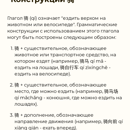
Глагол 骑 (qí) означает "ездить верхом на
животном или велосипеде". Грамматические
конструкции с использованием этого глагола
могут быть построены следующим образом:
骑 + существительное, обозначающее
животное или транспортное средство, на
котором ездят (например, 骑马 qí mǎ -
ездить на лошади, 骑自行车 qí zìxíngchē -
ездить на велосипеде).
骑 + существительное, обозначающее
место, где можно ездить (например, 骑马场
qí mǎchǎng - конюшня, где можно ездить на
лошадях).
骑 + дополнение, обозначающее
направление движения (например, 骑向前 qí
xiàng qián - ехать вперед).