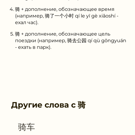
骑 + дополнение, обозначающее время
(например, 骑了一个小时 qí le yī gè xiǎoshí -
ехал час).
骑 + дополнение, обозначающее цель
поездки (например, 骑去公园 qí qù gōngyuán
- ехать в парк).
Другие слова с
骑
骑车