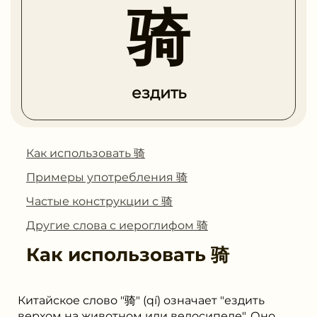
骑
ездить
Как использовать 骑
Примеры употребления 骑
Частые конструкции с 骑
Другие слова с иероглифом 骑
Как использовать
骑
Китайское слово "骑" (qí) означает "ездить
верхом на животном или велосипеде". Оно