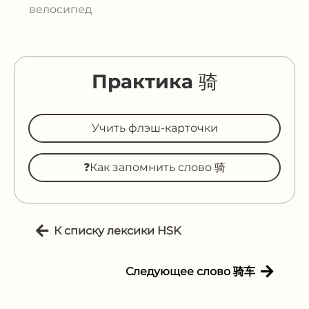
велосипед
Практика 骑
Учить флэш-карточки
❓Как запомнить слово 骑
К списку лексики HSK
Следующее слово 骑车