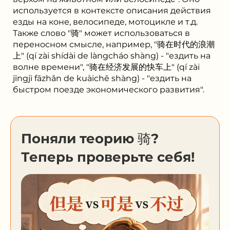
используется в контексте описания действия
езды на коне, велосипеде, мотоцикле и т.д.
Также слово "骑" может использоваться в
переносном смысле, например, "骑在时代的浪潮
上" (qí zài shídài de làngcháo shàng) - "ездить на
волне времени", "骑在经济发展的快车上" (qí zài
jīngjì fāzhǎn de kuàichē shàng) - "ездить на
быстром поезде экономического развития".
Поняли теорию 骑?
Теперь проверьте себя!