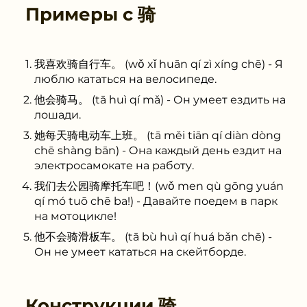
Примеры с
骑
我喜欢骑自行车。 (wǒ xǐ huān qí zì xíng chē) - Я
люблю кататься на велосипеде.
他会骑马。 (tā huì qí mǎ) - Он умеет ездить на
лошади.
她每天骑电动车上班。 (tā měi tiān qí diàn dòng
chē shàng bān) - Она каждый день ездит на
электросамокате на работу.
我们去公园骑摩托车吧！(wǒ men qù gōng yuán
qí mó tuō chē ba!) - Давайте поедем в парк
на мотоцикле!
他不会骑滑板车。 (tā bù huì qí huá bǎn chē) -
Он не умеет кататься на скейтборде.
Конструкции
骑