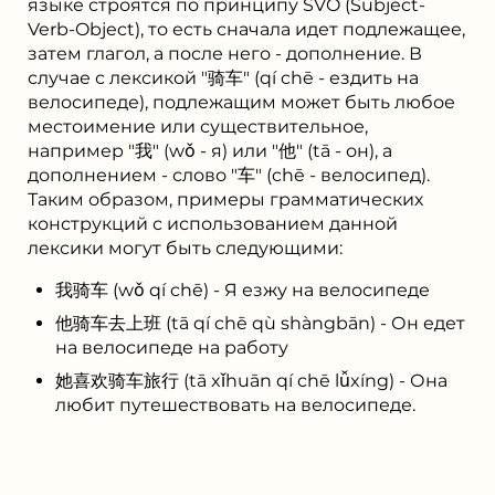
языке строятся по принципу SVO (Subject-
Verb-Object), то есть сначала идет подлежащее,
затем глагол, а после него - дополнение. В
случае с лексикой "骑车" (qí chē - ездить на
велосипеде), подлежащим может быть любое
местоимение или существительное,
например "我" (wǒ - я) или "他" (tā - он), а
дополнением - слово "车" (chē - велосипед).
Таким образом, примеры грамматических
конструкций с использованием данной
лексики могут быть следующими:
我骑车 (wǒ qí chē) - Я езжу на велосипеде
他骑车去上班 (tā qí chē qù shàngbān) - Он едет
на велосипеде на работу
她喜欢骑车旅行 (tā xǐhuān qí chē lǚxíng) - Она
любит путешествовать на велосипеде.