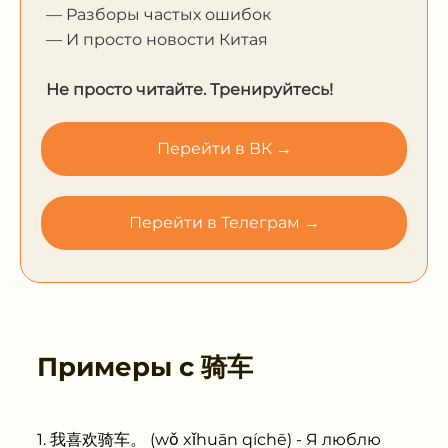
— Разборы частых ошибок
— И просто новости Китая
Не просто читайте. Тренируйтесь!
Перейти в ВК →
Перейти в Телеграм →
Примеры с
骑车
我喜欢骑车。 (wǒ xǐhuān qíchē) - Я люблю