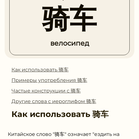
骑车
велосипед
Как использовать 骑车
Примеры употребления 骑车
Частые конструкции с 骑车
Другие слова с иероглифом 骑车
Как использовать
骑车
Китайское слово "骑车" означает "ездить на