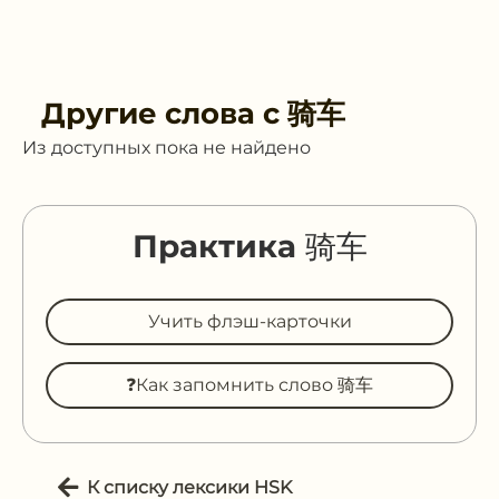
Другие слова с
骑车
Из доступных пока не найдено
Практика 骑车
Учить флэш-карточки
❓Как запомнить слово 骑车
К списку лексики HSK