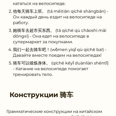
кататься на велосипеде.
他每天骑车上班。 (tā měitiān qíchē shàngbān) -
Он каждый день ездит на велосипеде на
работу.
她骑车去超市买东西。 (tā qíchē qù chāoshì mǎi
dōngxī) - Она едет на велосипеде в
супермаркет за покупками.
我们一起去骑车吧！(wǒmen yìqǐ qù qíchē ba!) -
Давайте вместе поедем на велосипедах!
骑车可以锻炼身体。 (qíchē kěyǐ duànliàn shēntǐ)
- Катание на велосипеде помогает
тренировать тело.
Конструкции
骑车
Грамматические конструкции на китайском