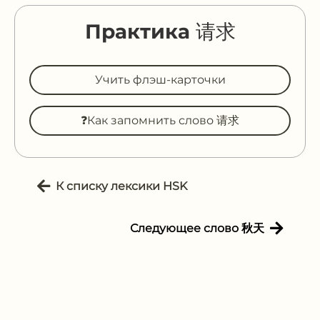
Практика 请求
Учить флэш-карточки
❓Как запомнить слово 请求
К списку лексики HSK
Следующее слово 秋天