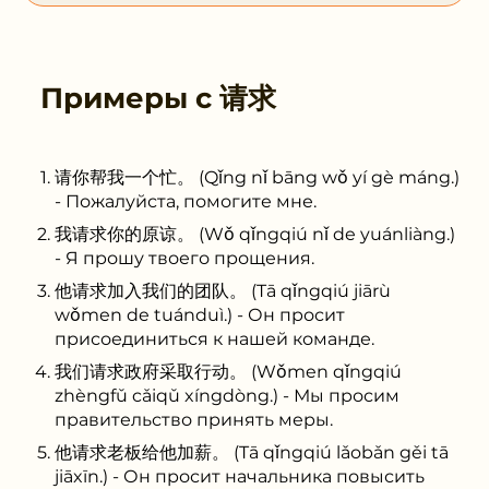
Примеры с
请求
请你帮我一个忙。 (Qǐng nǐ bāng wǒ yí gè máng.)
- Пожалуйста, помогите мне.
我请求你的原谅。 (Wǒ qǐngqiú nǐ de yuánliàng.)
- Я прошу твоего прощения.
他请求加入我们的团队。 (Tā qǐngqiú jiārù
wǒmen de tuánduì.) - Он просит
присоединиться к нашей команде.
我们请求政府采取行动。 (Wǒmen qǐngqiú
zhèngfǔ cǎiqǔ xíngdòng.) - Мы просим
правительство принять меры.
他请求老板给他加薪。 (Tā qǐngqiú lǎobǎn gěi tā
jiāxīn.) - Он просит начальника повысить