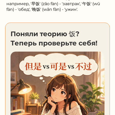
например, '早饭' (zǎo fàn) - 'завтрак', '午饭' (wǔ
fàn) - 'обед', '晚饭' (wǎn fàn) - 'ужин'.
Поняли теорию 饭?
Теперь проверьте себя!