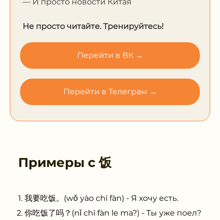
— И просто новости Китая
Не просто читайте. Тренируйтесь!
Перейти в ВК →
Перейти в Телеграм →
Примеры с
饭
我要吃饭。(wǒ yào chī fàn) - Я хочу есть.
你吃饭了吗？(nǐ chī fàn le ma?) - Ты уже поел?