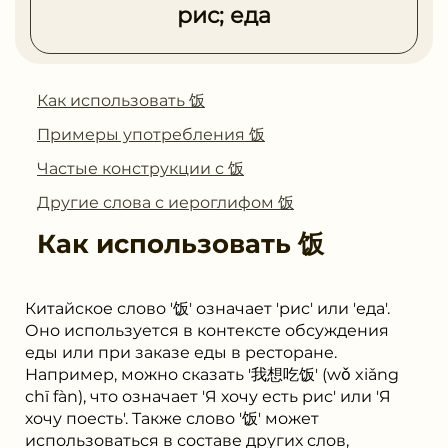
рис; еда
Как использовать 饭
Примеры употребления 饭
Частые конструкции с 饭
Другие слова с иероглифом 饭
Как использовать
饭
Китайское слово '饭' означает 'рис' или 'еда'.
Оно используется в контексте обсуждения
еды или при заказе еды в ресторане.
Например, можно сказать '我想吃饭' (wǒ xiǎng
chī fàn), что означает 'Я хочу есть рис' или 'Я
хочу поесть'. Также слово '饭' может
использоваться в составе других слов,