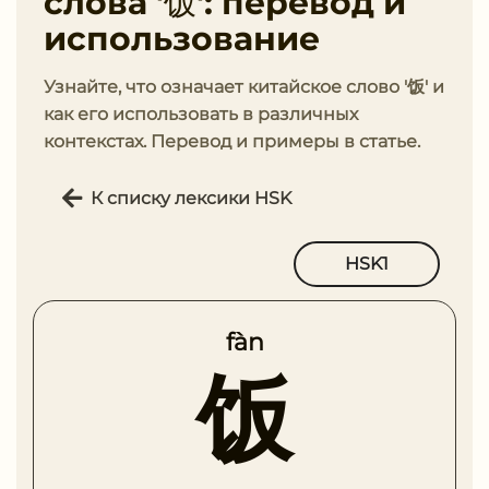
слова '饭': перевод и
использование
Узнайте, что означает китайское слово '饭' и
как его использовать в различных
контекстах. Перевод и примеры в статье.
К списку лексики HSK
HSK1
fàn
饭