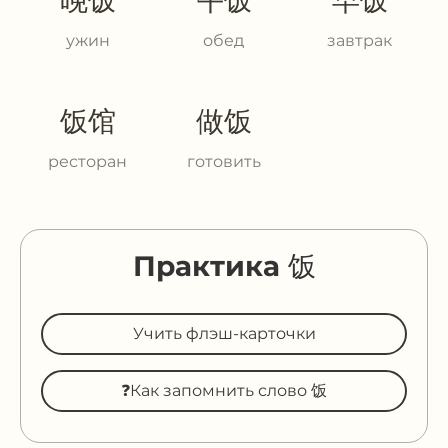
ужин
обед
завтрак
饭馆
做饭
ресторан
готовить
Практика 饭
Учить флэш-карточки
❓Как запомнить слово 饭