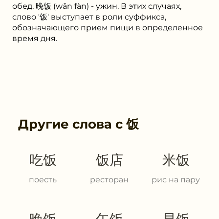
обед, 晚饭 (wǎn fàn) - ужин. В этих случаях,
слово '饭' выступает в роли суффикса,
обозначающего прием пищи в определенное
время дня.
Другие слова с
饭
吃饭
饭店
米饭
поесть
ресторан
рис на пару
晚饭
午饭
早饭