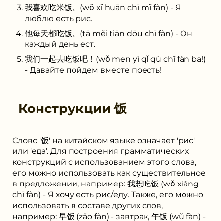
我喜欢吃米饭。(wǒ xǐ huān chī mǐ fàn) - Я
люблю есть рис.
他每天都吃饭。(tā měi tiān dōu chī fàn) - Он
каждый день ест.
我们一起去吃饭吧！(wǒ men yì qǐ qù chī fàn ba!)
- Давайте пойдем вместе поесть!
Конструкции
饭
Слово '饭' на китайском языке означает 'рис'
или 'еда'. Для построения грамматических
конструкций с использованием этого слова,
его можно использовать как существительное
в предложении, например: 我想吃饭 (wǒ xiǎng
chī fàn) - Я хочу есть рис/еду. Также, его можно
использовать в составе других слов,
например: 早饭 (zǎo fàn) - завтрак, 午饭 (wǔ fàn) -