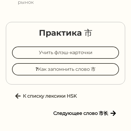
рынок
Практика 市
Учить флэш-карточки
❓Как запомнить слово 市
К списку лексики HSK
Следующее слово 市长