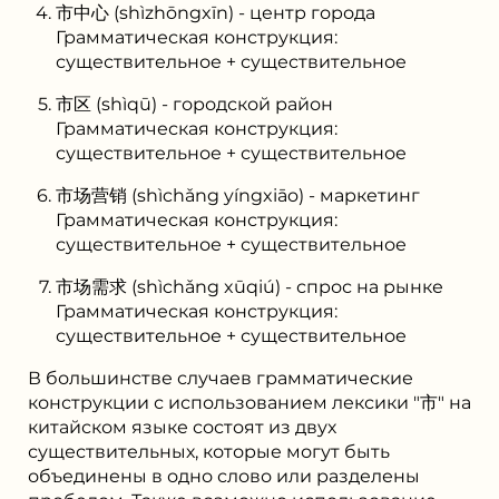
市中心 (shìzhōngxīn) - центр города
Грамматическая конструкция:
существительное + существительное
市区 (shìqū) - городской район
Грамматическая конструкция:
существительное + существительное
市场营销 (shìchǎng yíngxiāo) - маркетинг
Грамматическая конструкция:
существительное + существительное
市场需求 (shìchǎng xūqiú) - спрос на рынке
Грамматическая конструкция:
существительное + существительное
В большинстве случаев грамматические
конструкции с использованием лексики "市" на
китайском языке состоят из двух
существительных, которые могут быть
объединены в одно слово или разделены