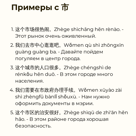
Примеры с
市
这个市场很热闹。Zhège shìchǎng hěn rènào. -
Этот рынок очень оживленный.
我们去市中心逛逛吧。Wǒmen qù shì zhōngxīn
guàng guàng ba. - Давайте пойдем
погуляем в центр города.
这个城市的人口很多。Zhège chéngshì de
rénkǒu hěn duō. - В этом городе много
населения.
我们需要在市政府办理手续。Wǒmen xūyào zài
shì zhèngfǔ bànlǐ shǒuxù. - Нам нужно
оформить документы в мэрии.
这个市区的治安很好。Zhège shìqū de zhì'ān hěn
hǎo. - В этом районе города хорошая
безопасность.