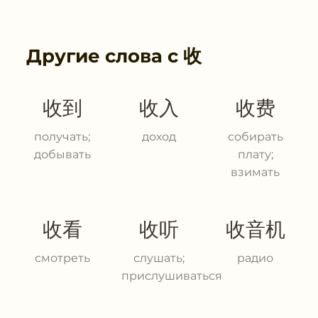
Другие слова с
收
收到
收入
收费
получать;
доход
собирать
добывать
плату;
взимать
收看
收听
收音机
смотреть
слушать;
радио
прислушиваться