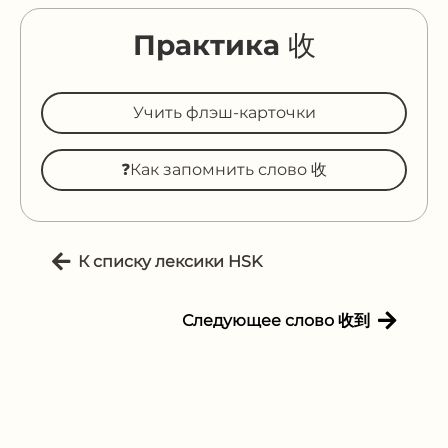
Практика 收
Учить флэш-карточки
❓Как запомнить слово 收
К списку лексики HSK
Следующее слово 收到