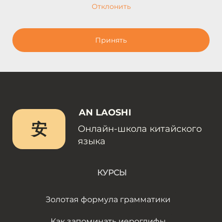
Отклонить
Принять
AN LAOSHI
安
Онлайн-школа китайского
языка
КУРСЫ
Золотая формула грамматики
Как запоминать иероглифы