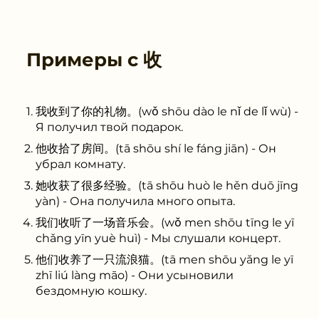
Примеры с
收
我收到了你的礼物。(wǒ shōu dào le nǐ de lǐ wù) -
Я получил твой подарок.
他收拾了房间。(tā shōu shí le fáng jiān) - Он
убрал комнату.
她收获了很多经验。(tā shōu huò le hěn duō jīng
yàn) - Она получила много опыта.
我们收听了一场音乐会。(wǒ men shōu tīng le yī
chǎng yīn yuè huì) - Мы слушали концерт.
他们收养了一只流浪猫。(tā men shōu yǎng le yī
zhī liú làng māo) - Они усыновили
бездомную кошку.