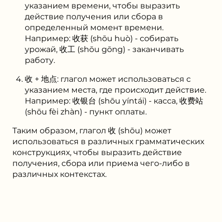
указанием времени, чтобы выразить
действие получения или сбора в
определенный момент времени.
Например: 收获 (shōu huò) - собирать
урожай, 收工 (shōu gōng) - заканчивать
работу.
收 + 地点: глагол может использоваться с
указанием места, где происходит действие.
Например: 收银台 (shōu yíntái) - касса, 收费站
(shōu fèi zhàn) - пункт оплаты.
Таким образом, глагол 收 (shōu) может
использоваться в различных грамматических
конструкциях, чтобы выразить действие
получения, сбора или приема чего-либо в
различных контекстах.