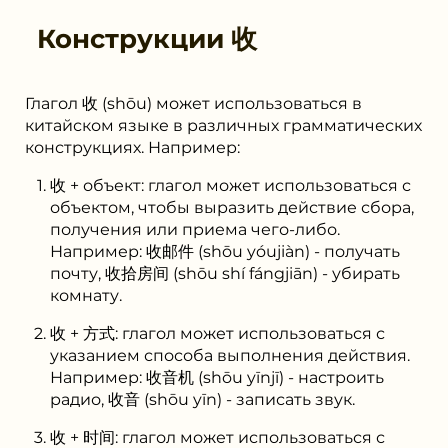
Конструкции
收
Глагол 收 (shōu) может использоваться в
китайском языке в различных грамматических
конструкциях. Например:
收 + объект: глагол может использоваться с
объектом, чтобы выразить действие сбора,
получения или приема чего-либо.
Например: 收邮件 (shōu yóujiàn) - получать
почту, 收拾房间 (shōu shí fángjiān) - убирать
комнату.
收 + 方式: глагол может использоваться с
указанием способа выполнения действия.
Например: 收音机 (shōu yīnjī) - настроить
радио, 收音 (shōu yīn) - записать звук.
收 + 时间: глагол может использоваться с