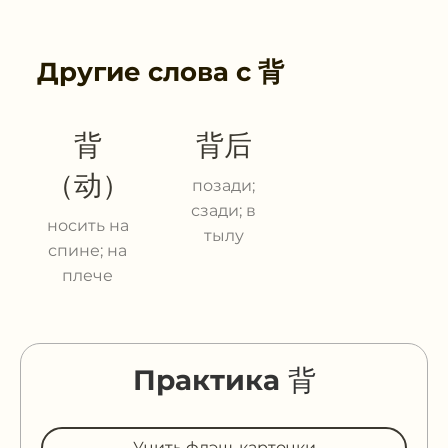
Другие слова с
背
背
背后
（动）
позади;
сзади; в
носить на
тылу
спине; на
плече
Практика 背
Учить флэш-карточки