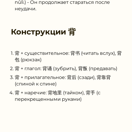
nǔlì.) - Он продолжает стараться после
неудачи.
Конструкции
背
背 + существительное: 背书 (читать вслух), 背
包 (рюкзак)
背 + глагол: 背诵 (зубрить), 背叛 (предавать)
背 + прилагательное: 背后 (сзади), 背靠背
(спиной к спине)
背 + наречие: 背地里 (тайком), 背手 (с
перекрещенными руками)