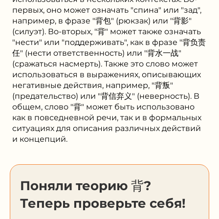
первых, оно может означать "спина" или "зад",
например, в фразе "背包" (рюкзак) или "背影"
(силуэт). Во-вторых, "背" может также означать
"нести" или "поддерживать", как в фразе "背负责
任" (нести ответственность) или "背水一战"
(сражаться насмерть). Также это слово может
использоваться в выражениях, описывающих
негативные действия, например, "背叛"
(предательство) или "背信弃义" (неверность). В
общем, слово "背" может быть использовано
как в повседневной речи, так и в формальных
ситуациях для описания различных действий
и концепций.
Поняли теорию 背?
Теперь проверьте себя!