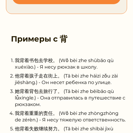
Примеры с
背
我背着书包去学校。 (Wǒ bèi zhe shūbāo qù
xuéxiào.) - Я несу рюкзак в школу.
他背着孩子走在街上。 (Tā bèi zhe háizi zǒu zài
jiēshàng.) - Он несет ребенка по улице.
她背着背包去旅行了。 (Tā bèi zhe bēibāo qù
lǚxíngle.) - Она отправилась в путешествие с
рюкзаком.
我背着重重的责任。 (Wǒ bèi zhe zhòngzhòng
de zérèn.) - Я несу тяжелую ответственность.
他背着失败继续努力。 (Tā bèi zhe shībài jìxù