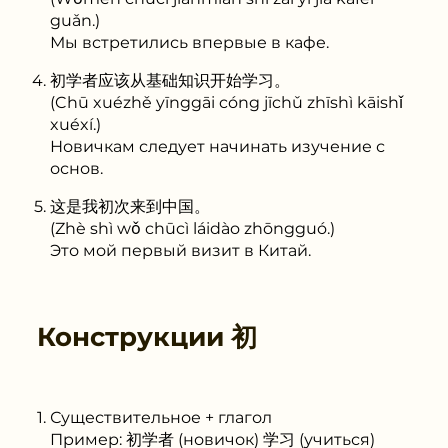
guǎn.)
Мы встретились впервые в кафе.
初学者应该从基础知识开始学习。
(Chū xuézhě yīnggāi cóng jīchǔ zhīshì kāishǐ
xuéxí.)
Новичкам следует начинать изучение с
основ.
这是我初次来到中国。
(Zhè shì wǒ chūcì láidào zhōngguó.)
Это мой первый визит в Китай.
Конструкции
初
Существительное + глагол
Пример: 初学者 (новичок) 学习 (учиться)