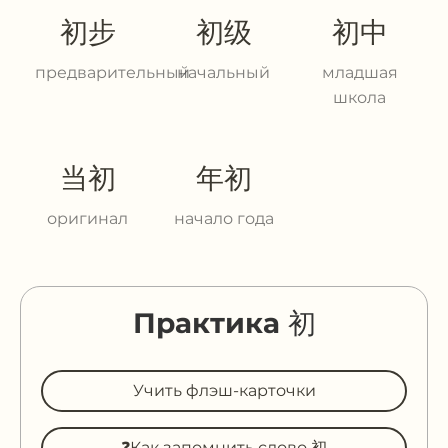
初步
初级
初中
предварительный
начальный
младшая
школа
当初
年初
оригинал
начало года
Практика 初
Учить флэш-карточки
❓Как запомнить слово 初