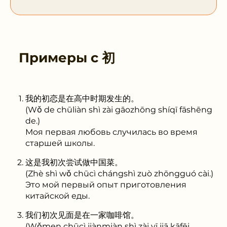
Примеры с
初
我的初恋是在高中时期发生的。
(Wǒ de chūliàn shì zài gāozhōng shíqī fāshēng
de.)
Моя первая любовь случилась во время
старшей школы.
这是我初次尝试做中国菜。
(Zhè shì wǒ chūcì chángshì zuò zhōngguó cài.)
Это мой первый опыт приготовления
китайской еды.
我们初次见面是在一家咖啡馆。
(Wǒmen chūcì jiànmiàn shì zài yī jiā kāfēi