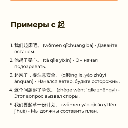
Примеры с
起
我们起床吧。 (wǒmen qǐchuáng ba) - Давайте
встанем.
他起了疑心。 (tā qǐle yíxīn) - Он начал
подозревать.
起风了，要注意安全。 (qǐfēng le, yào zhùyì
ānquán) - Начался ветер, будьте осторожны.
这个问题起了争议。 (zhège wèntí qǐle zhēngyì) -
Этот вопрос вызвал споры.
我们要起草一份计划。 (wǒmen yào qǐcǎo yī fèn
jìhuà) - Мы должны составить план.