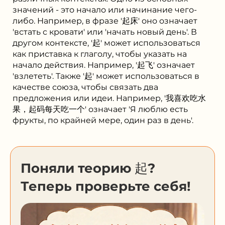
значений - это начало или начинание чего-
либо. Например, в фразе '起床' оно означает
'встать с кровати' или 'начать новый день'. В
другом контексте, '起' может использоваться
как приставка к глаголу, чтобы указать на
начало действия. Например, '起飞' означает
'взлететь'. Также '起' может использоваться в
качестве союза, чтобы связать два
предложения или идеи. Например, '我喜欢吃水
果，起码每天吃一个' означает 'Я люблю есть
фрукты, по крайней мере, один раз в день'.
Поняли теорию 起?
Теперь проверьте себя!