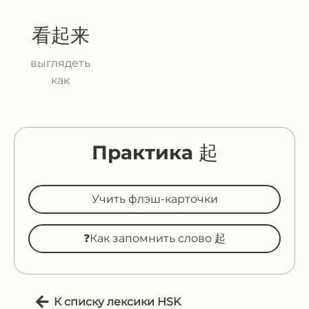
看起来
выглядеть
как
Практика 起
Учить флэш-карточки
❓Как запомнить слово 起
К списку лексики HSK