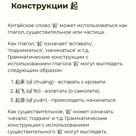
Конструкции
起
Китайское слово '起' может использоваться как
глагол, существительное или частица.
Как глагол, '起' означает 'вставать',
'подниматься', 'начинаться' и т.д.
Грамматические конструкции с
использованием глагола '起' могут выглядеть
следующим образом:
起床 (qǐ chuáng) - вставать с кровати
起飞 (qǐ fēi) - взлетать (о самолете)
起源 (qǐ yuán) - происходить, начинаться
Как существительное, '起' может означать
'начало', 'подъем' и т.д. Грамматические
конструкции с использованием
существительного '起' могут выглядеть