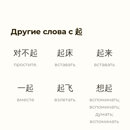
Другие слова с
起
对不起
起床
起来
простите.
вставать
вставать
一起
起飞
想起
вместе
взлетать
вспоминать;
вспоминать;
думать;
вспоминать