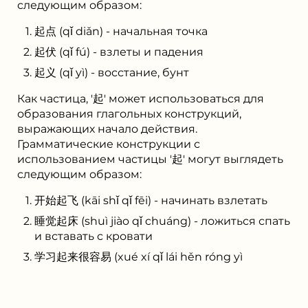
следующим образом:
起点 (qǐ diǎn) - начальная точка
起伏 (qǐ fú) - взлеты и падения
起义 (qǐ yì) - восстание, бунт
Как частица, '起' может использоваться для
образования глагольных конструкций,
выражающих начало действия.
Грамматические конструкции с
использованием частицы '起' могут выглядеть
следующим образом:
开始起飞 (kāi shǐ qǐ fēi) - начинать взлетать
睡觉起床 (shuì jiào qǐ chuáng) - ложиться спать
и вставать с кровати
学习起来很容易 (xué xí qǐ lái hěn róng yì