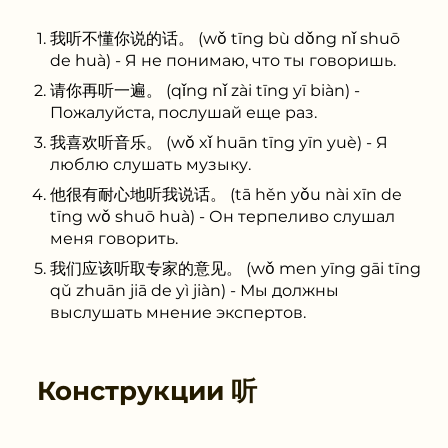
我听不懂你说的话。 (wǒ tīng bù dǒng nǐ shuō
de huà) - Я не понимаю, что ты говоришь.
请你再听一遍。 (qǐng nǐ zài tīng yī biàn) -
Пожалуйста, послушай еще раз.
我喜欢听音乐。 (wǒ xǐ huān tīng yīn yuè) - Я
люблю слушать музыку.
他很有耐心地听我说话。 (tā hěn yǒu nài xīn de
tīng wǒ shuō huà) - Он терпеливо слушал
меня говорить.
我们应该听取专家的意见。 (wǒ men yīng gāi tīng
qǔ zhuān jiā de yì jiàn) - Мы должны
выслушать мнение экспертов.
Конструкции
听