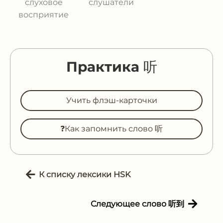
слуховое
слушатели
восприятие
Практика 听
Учить флэш-карточки
❓Как запомнить слово 听
К списку лексики HSK
Следующее слово 听到