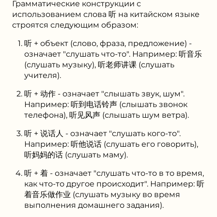
Грамматические конструкции с
использованием слова 听 на китайском языке
строятся следующим образом:
听 + объект (слово, фраза, предложение) -
означает "слушать что-то". Например: 听音乐
(слушать музыку), 听老师讲课 (слушать
учителя).
听 + 动作 - означает "слышать звук, шум".
Например: 听到电话铃声 (слышать звонок
телефона), 听见风声 (слышать шум ветра).
听 + 说话人 - означает "слушать кого-то".
Например: 听他说话 (слушать его говорить),
听妈妈的话 (слушать маму).
听 + 着 - означает "слушать что-то в то время,
как что-то другое происходит". Например: 听
着音乐做作业 (слушать музыку во время
выполнения домашнего задания).