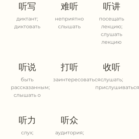
听写
难听
听讲
диктант;
неприятно
посещать
диктовать
слышать
лекцию;
слушать
лекцию
听说
打听
收听
быть
заинтересоваться
слушать;
рассказанным;
прислушиватьс
слышать о
听力
听众
слух;
аудитория;