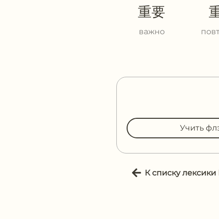
重要
важно
пов
Учить фл
К списку лексики