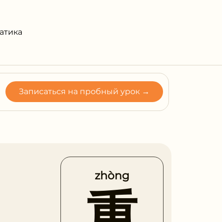
атика
Записаться на пробный урок →
zhòng
重