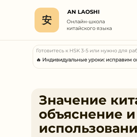
AN LAOSHI
安
Онлайн-школа
китайского языка
Готовитесь к HSK 3-5 или нужно для ра
🔥 Индивидуальные уроки: исправим ош
Значение кит
объяснение 
использован