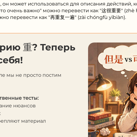
, он может использоваться для описания действий, 
это очень важно" можно перевести как "这很重要" (zhè h
жно перевести как "再重复一遍" (zài chóngfù yībiàn).
орию 重? Теперь
себя!
ле мы не просто постим
твенные тесты:
мание нюансов
к
крепляют материал