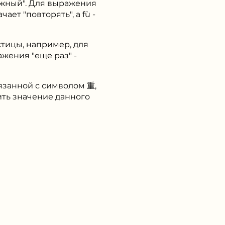
ажный". Для выражения
ет "повторять", а fù -
стицы, например, для
жения "еще раз" -
язанной с символом 重,
ить значение данного