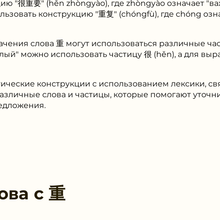
ию "很重要" (hěn zhòngyào), где zhòngyào означает "в
ьзовать конструкцию "重复" (chóngfù), где chóng означа
ачения слова 重 могут использоваться различные ча
ый" можно использовать частицу 很 (hěn), а для выра
ические конструкции с использованием лексики, св
различные слова и частицы, которые помогают уточн
едложения.
ова с
重