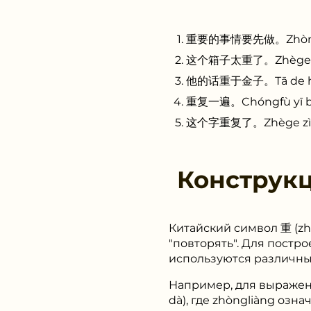
重要的事情要先做。Zhòngyào d
这个箱子太重了。Zhège xiāng
他的话重于金子。Tā de huà z
重复一遍。Chóngfù yī bià
这个字重复了。Zhège zì chó
Конструк
Китайский символ 重 (zh
"повторять". Для постр
используются различные
Например, для выражен
dà), где zhòngliàng озн