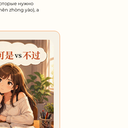
которые нужно
ěn zhòng yào), а