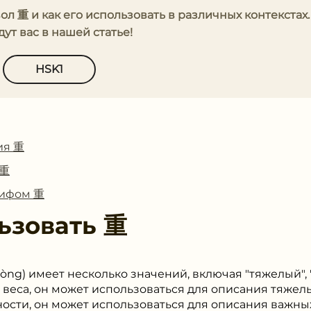
ол 重 и как его использовать в различных контекстах.
т вас в нашей статье!
HSK1
ия 重
 重
лифом 重
ьзовать
重
òng) имеет несколько значений, включая "тяжелый", 
те веса, он может использоваться для описания тяже
ности, он может использоваться для описания важн