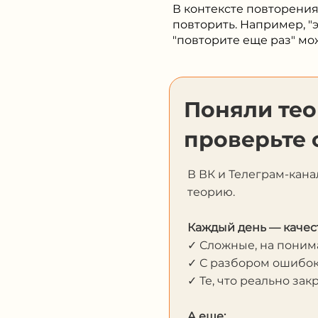
В контексте повторения
повторить. Например, "
"повторите еще раз" мо
Поняли те
проверьте 
В ВК и Телеграм-кана
теорию.
Каждый день — качес
✓ Сложные, на пони
✓ С разбором ошибо
✓ Те, что реально за
А еще: