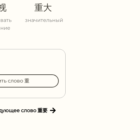
视
重大
вать
значительный
ение
ить слово 重
дующее слово 重要