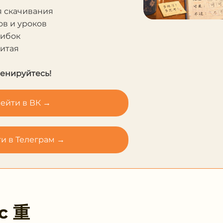
я скачивания
в и уроков
шибок
Китая
ренируйтесь!
ейти в ВК →
и в Телеграм →
 с
重