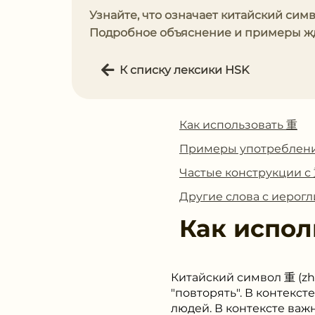
Узнайте, что означает китайский симв
Подробное объяснение и примеры жду
К списку лексики HSK
Как использовать 重
Примеры употреблен
Частые конструкции с
Другие слова с иерог
Как испол
Китайский символ 重 (zh
"повторять". В контекс
людей. В контексте важ