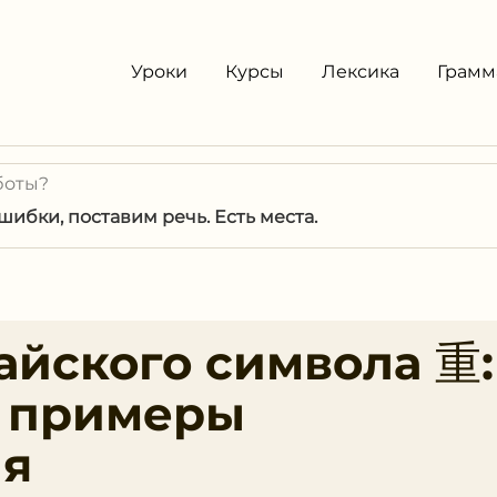
Уроки
Курсы
Лексика
Грамм
боты?
ибки, поставим речь. Есть места.
айского символа 重:
и примеры
ия