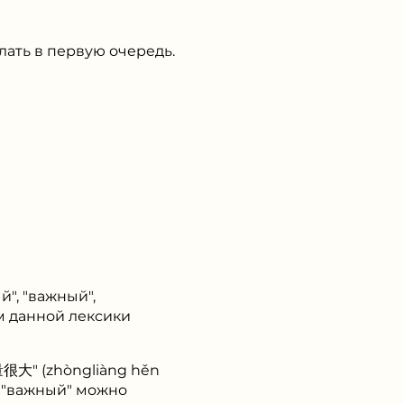
ать в первую очередь.
", "важный",
м данной лексики
很大" (zhòngliàng hěn
ия "важный" можно