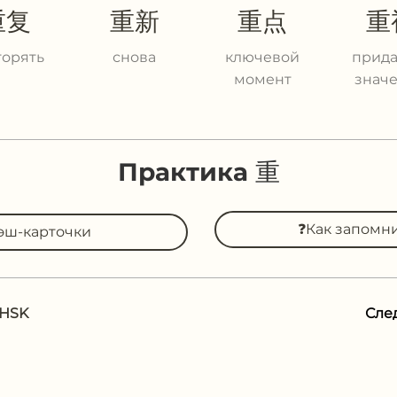
重复
重新
重点
重
торять
снова
ключевой
прида
момент
знач
Практика 重
❓Как запомн
эш-карточки
 HSK
Сле