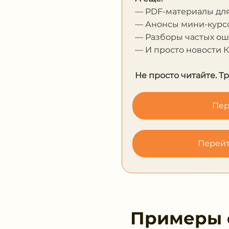
— PDF-материалы дл
— Анонсы мини-курсо
— Разборы частых о
— И просто новости 
Не просто читайте. Т
Пер
Перейт
Примеры