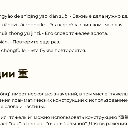
e shìqíng yào xiān zuò. - Важные дела нужно дел
zi tài zhòng le. - Эта коробка слишком тяжелая.
hòng yú jīnzi. - Его слово тяжелее золота.
n. - Повторите еще раз.
ngfù le. - Эта буква повторяется.
ции
重
òng) имеет несколько значений, в том числе "тяжелый
оения грамматических конструкций с использование
 слова и частицы.
ия "тяжелый" можно использовать конструкцию "重量
ачает "вес", а hěn dà - "очень большой". Для выражен