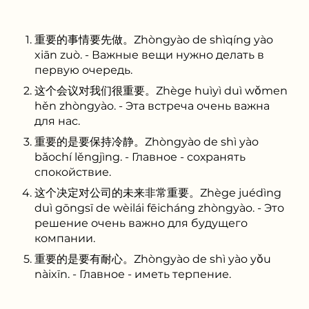
重要的事情要先做。Zhòngyào de shìqíng yào
xiān zuò. - Важные вещи нужно делать в
первую очередь.
这个会议对我们很重要。Zhège huìyì duì wǒmen
hěn zhòngyào. - Эта встреча очень важна
для нас.
重要的是要保持冷静。Zhòngyào de shì yào
bǎochí lěngjìng. - Главное - сохранять
спокойствие.
这个决定对公司的未来非常重要。Zhège juédìng
duì gōngsī de wèilái fēicháng zhòngyào. - Это
решение очень важно для будущего
компании.
重要的是要有耐心。Zhòngyào de shì yào yǒu
nàixīn. - Главное - иметь терпение.