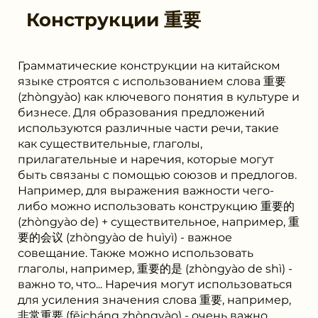
Конструкции
重要
Грамматические конструкции на китайском
языке строятся с использованием слова 重要
(zhòngyào) как ключевого понятия в культуре и
бизнесе. Для образования предложений
используются различные части речи, такие
как существительные, глаголы,
прилагательные и наречия, которые могут
быть связаны с помощью союзов и предлогов.
Например, для выражения важности чего-
либо можно использовать конструкцию 重要的
(zhòngyào de) + существительное, например, 重
要的会议 (zhòngyào de huìyì) - важное
совещание. Также можно использовать
глаголы, например, 重要的是 (zhòngyào de shì) -
важно то, что... Наречия могут использоваться
для усиления значения слова 重要, например,
非常重要 (fēicháng zhòngyào) - очень важно.