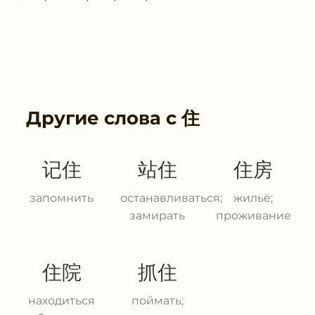
Другие слова с
住
记住
站住
住房
запомнить
останавливаться;
жильё;
замирать
проживание
住院
抓住
находиться
поймать;