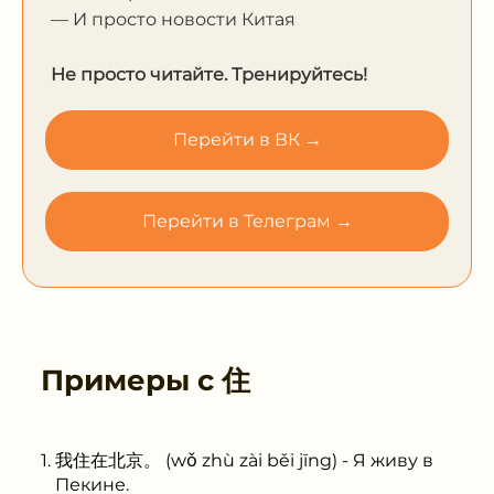
— И просто новости Китая
Не просто читайте. Тренируйтесь!
Перейти в ВК →
Перейти в Телеграм →
Примеры с
住
我住在北京。 (wǒ zhù zài běi jīng) - Я живу в
Пекине.