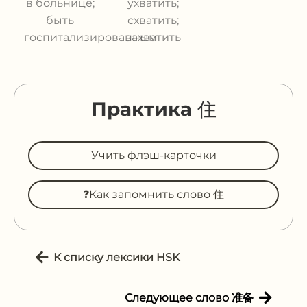
в больнице;
ухватить;
быть
схватить;
госпитализированным
захватить
Практика 住
Учить флэш-карточки
❓Как запомнить слово 住
К списку лексики HSK
Следующее слово 准备