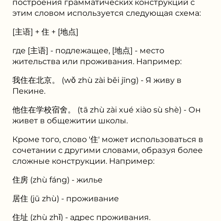
построения грамматических конструкций с
этим словом используется следующая схема:
[主语] + 住 + [地点]
где [主语] - подлежащее, [地点] - место
жительства или проживания. Например:
我住在北京。 (wǒ zhù zài běi jīng) - Я живу в
Пекине.
他住在学校宿舍。 (tā zhù zài xué xiào sù shè) - Он
живет в общежитии школы.
Кроме того, слово '住' может использоваться в
сочетании с другими словами, образуя более
сложные конструкции. Например:
住房 (zhù fáng) - жилье
居住 (jū zhù) - проживание
住址 (zhù zhǐ) - адрес проживания.