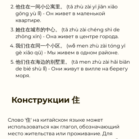
他住在一间小公寓里。 (tā zhù zài yī jiān xiǎo
gōng yù lǐ) - Он живет в маленькой
квартире.
她住在城市的中心。 (tā zhù zài chéng shì de
zhōng xīn) - Она живет в центре города.
我们住在同一个小区。 (wǒ men zhù zài tóng yī
gè xiǎo qū) - Мы живем в одном районе.
他们住在海边的别墅里。 (tā men zhù zài hǎi biān
de bié shù lǐ) - Они живут в вилле на берегу
моря.
Конструкции
住
Слово '住' на китайском языке может
использоваться как глагол, обозначающий
место жительства или проживание. Для