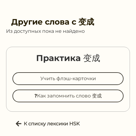
Другие слова с
变成
Из доступных пока не найдено
Практика 变成
Учить флэш-карточки
❓Как запомнить слово 变成
К списку лексики HSK