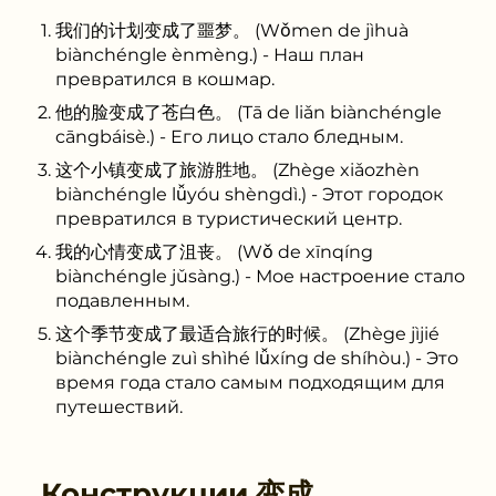
我们的计划变成了噩梦。 (Wǒmen de jìhuà
biànchéngle ènmèng.) - Наш план
превратился в кошмар.
他的脸变成了苍白色。 (Tā de liǎn biànchéngle
cāngbáisè.) - Его лицо стало бледным.
这个小镇变成了旅游胜地。 (Zhège xiǎozhèn
biànchéngle lǚyóu shèngdì.) - Этот городок
превратился в туристический центр.
我的心情变成了沮丧。 (Wǒ de xīnqíng
biànchéngle jǔsàng.) - Мое настроение стало
подавленным.
这个季节变成了最适合旅行的时候。 (Zhège jìjié
biànchéngle zuì shìhé lǚxíng de shíhòu.) - Это
время года стало самым подходящим для
путешествий.
Конструкции
变成