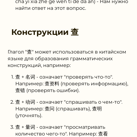
chá yí xià zhè ge wèn tí de dá àn) - Нам нужно
найти ответ на этот вопрос.
Конструкции
查
Глагол "查" может использоваться в китайском
языке для образования грамматических
конструкций, например:
查 + 名词 - означает "проверять что-то".
Например: 查资料 (проверять информацию),
查错 (проверять ошибки).
查 + 动词 - означает "спрашивать о чем-то".
Например: 查问 (спрашивать), 查明
(уточнять).
查 + 量词 - означает "просматривать
количество чего-то". Например: 查看