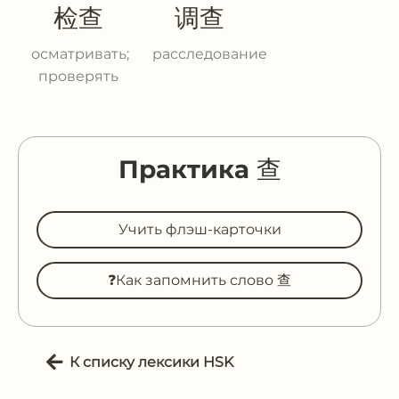
检查
调查
осматривать;
расследование
проверять
Практика 查
Учить флэш-карточки
❓Как запомнить слово 查
К списку лексики HSK