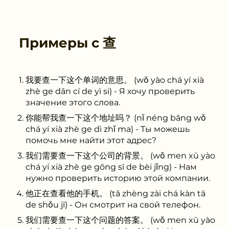
Примеры с
查
我要查一下这个单词的意思。 (wǒ yào chá yí xià
zhè ge dān cí de yì si) - Я хочу проверить
значение этого слова.
你能帮我查一下这个地址吗？ (nǐ néng bāng wǒ
chá yí xià zhè ge dì zhǐ ma) - Ты можешь
помочь мне найти этот адрес?
我们需要查一下这个公司的背景。 (wǒ men xū yào
chá yí xià zhè ge gōng sī de bèi jǐng) - Нам
нужно проверить историю этой компании.
他正在查看他的手机。 (tā zhèng zài chá kàn tā
de shǒu jī) - Он смотрит на свой телефон.
我们需要查一下这个问题的答案。 (wǒ men xū yào