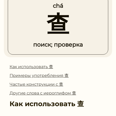
chá
查
поиск; проверка
Как использовать 查
Примеры употребления 查
Частые конструкции с 查
Другие слова с иероглифом 查
Как использовать
查