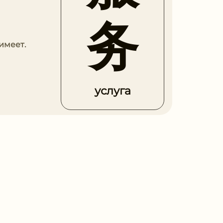
务
имеет.
услуга