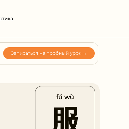
атика
Записаться на пробный урок →
fú wù
服