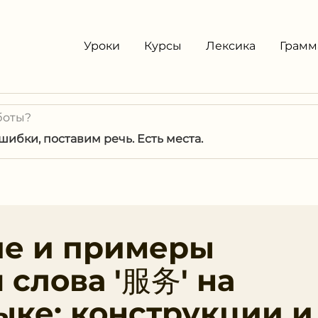
Уроки
Курсы
Лексика
Грамм
боты?
ибки, поставим речь. Есть места.
ие и примеры
 слова '服务' на
ыке: конструкции и