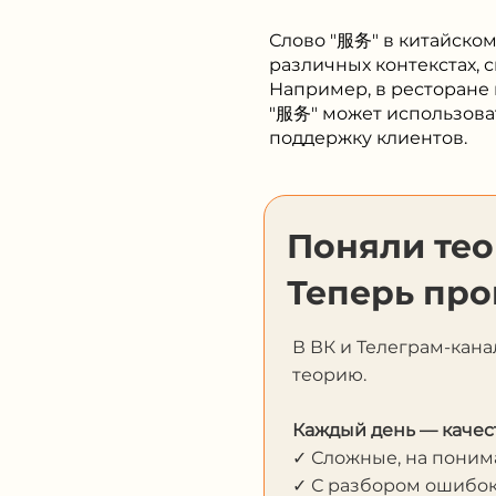
Слово "服务" в китайском
различных контекстах, 
Например, в ресторане 
"服务" может использоват
поддержку клиентов.
Поняли те
Теперь про
В ВК и Телеграм-кана
теорию.
Каждый день — качес
✓ Сложные, на пони
✓ С разбором ошибо