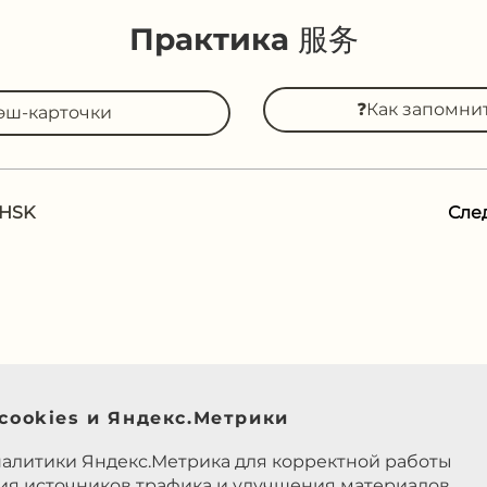
Практика 服务
❓Как запомни
эш-карточки
 HSK
Сле
cookies и Яндекс.Метрики
налитики Яндекс.Метрика для корректной работы
ния источников трафика и улучшения материалов