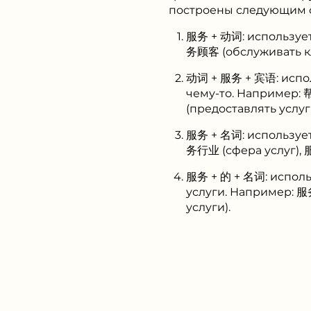
построены следующим 
服务 + 动词: использует
务顾客 (обслуживать к
动词 + 服务 + 宾语: исполь
чему-то. Например
(предоставлять услуг
服务 + 名词: используетс
务行业 (сфера услуг), 
服务 + 的 + 名词: исполь
услуги. Например: 
услуги).