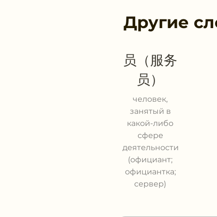
Другие сл
员（服务
员）
человек,
занятый в
какой-либо
сфере
деятельности
(официант;
официантка;
сервер)