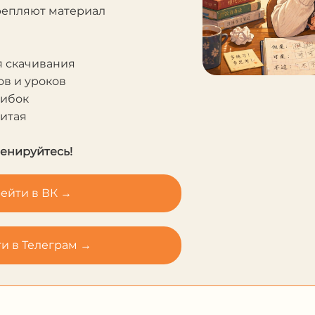
крепляют материал
я скачивания
в и уроков
шибок
Китая
ренируйтесь!
ейти в ВК →
и в Телеграм →