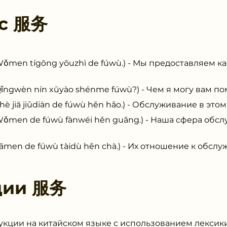
 с
服务
tígōng yōuzhì de fúwù.) - Мы предоставляем ка
n nín xūyào shénme fúwù?) - Чем я могу вам по
 jiǔdiàn de fúwù hěn hǎo.) - Обслуживание в этом
 de fúwù fànwéi hěn guǎng.) - Наша сфера обсл
de fúwù tàidù hěn chà.) - Их отношение к обслуж
ции
服务
укции на китайском языке с использованием лексик