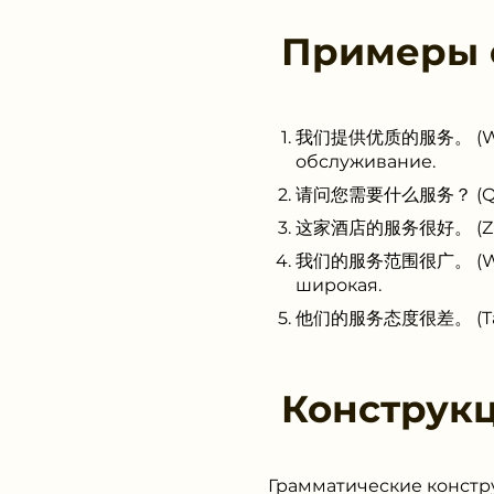
Примеры
我们提供优质的服务。 (Wǒmen 
обслуживание.
请问您需要什么服务？ (Qǐngwè
这家酒店的服务很好。 (Zhè jiā
我们的服务范围很广。 (Wǒmen
широкая.
他们的服务态度很差。 (Tāmen 
Конструк
Грамматические констр