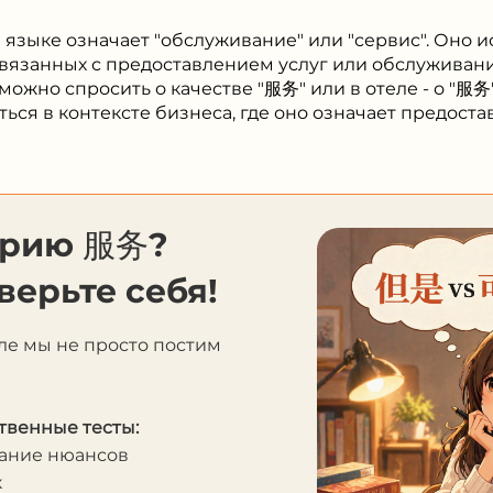
 языке означает "обслуживание" или "сервис". Оно и
связанных с предоставлением услуг или обслуживан
можно спросить о качестве "服务" или в отеле - о "服务
ься в контексте бизнеса, где оно означает предоста
орию 服务?
верьте себя!
ле мы не просто постим
твенные тесты:
мание нюансов
к