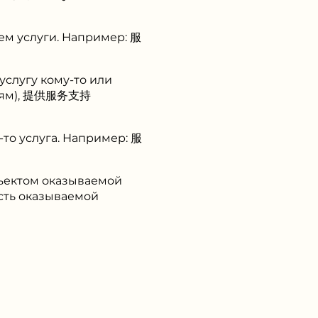
ем услуги. Например: 服
услугу кому-то или
юдям), 提供服务支持
-то услуга. Например: 服
бъектом оказываемой
сть оказываемой