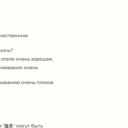
чественное
мочь?
 отеле очень хорошее.
уживания очень
иванию очень плохое.
и "服务" могут быть