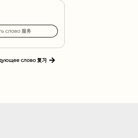
ть слово 服务
дующее слово 复习