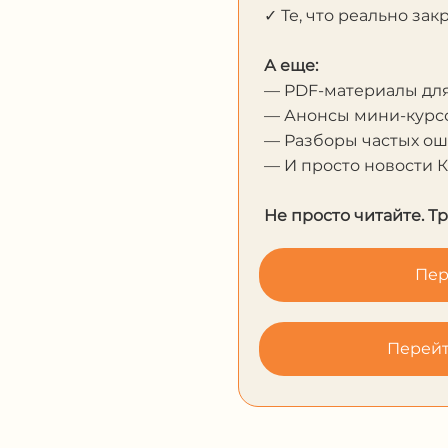
✓ Те, что реально за
А еще:
— PDF-материалы дл
— Анонсы мини-курсо
— Разборы частых о
— И просто новости 
Не просто читайте. Т
Пер
Перейт