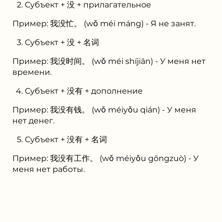
Субъект + 没 + прилагательное
Пример: 我没忙。 (wǒ méi máng) - Я не занят.
Субъект + 没 + 名词
Пример: 我没时间。 (wǒ méi shíjiān) - У меня нет
времени.
Субъект + 没有 + дополнение
Пример: 我没有钱。 (wǒ méiyǒu qián) - У меня
нет денег.
Субъект + 没有 + 名词
Пример: 我没有工作。 (wǒ méiyǒu gōngzuò) - У
меня нет работы.