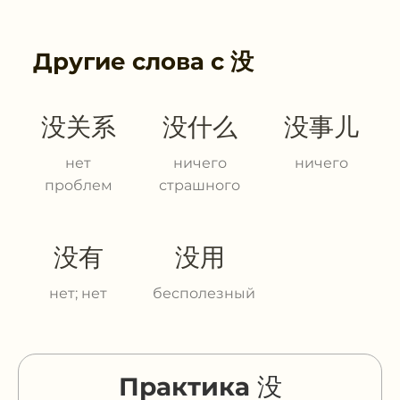
Другие слова с
没
没关系
没什么
没事儿
нет
ничего
ничего
проблем
страшного
没有
没用
нет; нет
бесполезный
Практика 没