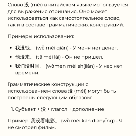
Слово 没 (méi) в китайском языке используется
для выражения отрицания. Оно может
использоваться как самостоятельное слово,
так и в составе грамматических конструкций.
Примеры использования:
我没钱。 (wǒ méi qián) - У меня нет денег.
他没来。 (tā méi lái) - Он не пришел.
我们没时间。 (wǒmen méi shíjiān) - У нас нет
времени.
Грамматические конструкции с
использованием слова 没 (méi) могут быть
построены следующим образом:
Субъект + 没 + глагол + дополнение
Пример: 我没看电影。 (wǒ méi kàn diànyǐng) - Я
не смотрел фильм.