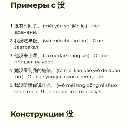
Примеры с
没
没有时间了。 (méi yǒu shí jiān le.) - Нет
времени.
我没吃早饭。 (wǒ méi chī zǎo fàn.) - Я не
завтракал.
他没来上课。 (tā méi lái shàng kè.) - Он не
пришел на урок.
她没看到我的短信。 (tā méi kàn dào wǒ de duǎn
xìn.) - Она не увидела мое сообщение.
我没听懂你说什么。 (wǒ méi tīng dǒng nǐ shuō
shén me.) - Я не понял, что ты сказал.
Конструкции
没