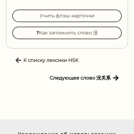
Учить флэш-карточки
❓Как запомнить слово 没
К списку лексики HSK
Следующее слово 没关系