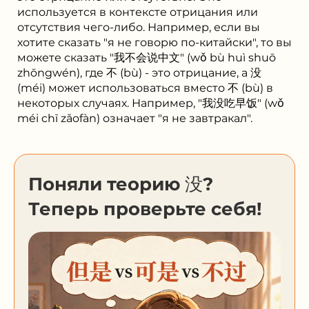
используется в контексте отрицания или
отсутствия чего-либо. Например, если вы
хотите сказать "я не говорю по-китайски", то вы
можете сказать "我不会说中文" (wǒ bù huì shuō
zhōngwén), где 不 (bù) - это отрицание, а 没
(méi) может использоваться вместо 不 (bù) в
некоторых случаях. Например, "我没吃早饭" (wǒ
méi chī zǎofàn) означает "я не завтракал".
Поняли теорию 没?
Теперь проверьте себя!