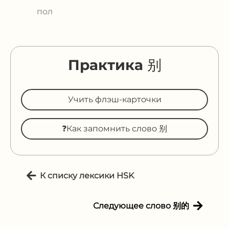
пол
Практика 别
Учить флэш-карточки
❓Как запомнить слово 别
К списку лексики HSK
Следующее слово 别的