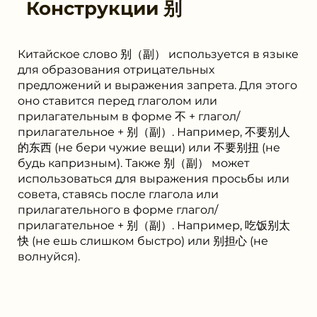
Конструкции
别
Китайское слово 别（副） используется в языке
для образования отрицательных
предложений и выражения запрета. Для этого
оно ставится перед глаголом или
прилагательным в форме 不 + глагол/
прилагательное + 别（副）. Например, 不要别人
的东西 (не бери чужие вещи) или 不要别扭 (не
будь капризным). Также 别（副） может
использоваться для выражения просьбы или
совета, ставясь после глагола или
прилагательного в форме глагол/
прилагательное + 别（副）. Например, 吃饭别太
快 (не ешь слишком быстро) или 别担心 (не
волнуйся).