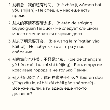
别着急，我们还有时间。 (bié zháo jí, wǒmen hái
yǒu shíjiān) - Не спеши, у нас еще есть
время.
别人的事情不要管太多。 (biérén de shìqíng
bùyào guǎn tài duō) - Не следует слишком
много вмешиваться в чужие дела.
别忘了明天要开会。 (bié wàng le míngtiān yào
kāihuì) - Не забудь, что завтра у нас
собрание.
别的城市也很美，不只是北京。 (bié de chéngshì
yě hěn měi, bù zhǐ shì běijīng) - Есть и другие
красивые города, а не только Пекин.
别人都已经走了，你还在这里干什么？ (biérén dōu
yǐjīng zǒu le, nǐ hái zài zhèlǐ gàn shénme?) -
Все уже ушли, а ты здесь еще что-то
делаешь?