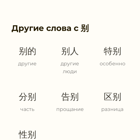
Другие слова с
别
别的
别人
特别
другие
другие
особенно
люди
分别
告别
区别
часть
прощание
разница
性别