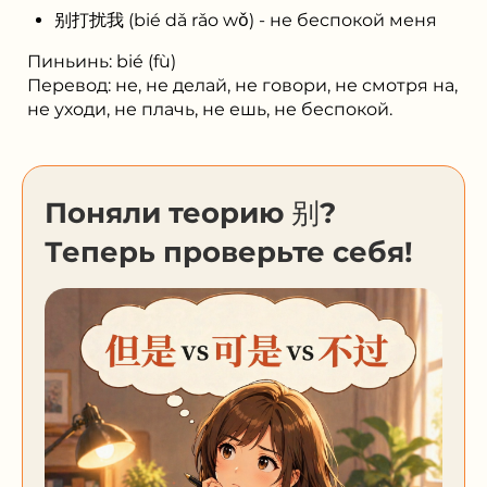
别打扰我 (bié dǎ rǎo wǒ) - не беспокой меня
Пиньинь: bié (fù)
Перевод: не, не делай, не говори, не смотря на,
не уходи, не плачь, не ешь, не беспокой.
Поняли теорию 别?
Теперь проверьте себя!