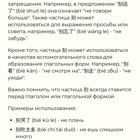
запрещения. Например, в предложении "别说
了" (bié shuō le) она означает "не говори
больше". Также частица 别 может
использоваться для выражения просьбы или
совета, например, "别忘了" (bié wàng le) - "не
забудь".
Кроме того, частица 别 может использоваться
в качестве вспомогательного слова для
образования глагольных форм. Например, "别
看" (bié kàn) - "не смотря на", "别走" (bié zǒu) - "не
уходи".
Важно помнить, что частица 别 всегда ставится
перед глаголом или глагольной формой.
Примеры использования:
别哭了 (bié kū le) - не плачь
别吃太多 (bié chī tài duō) - не ешь слишком
много